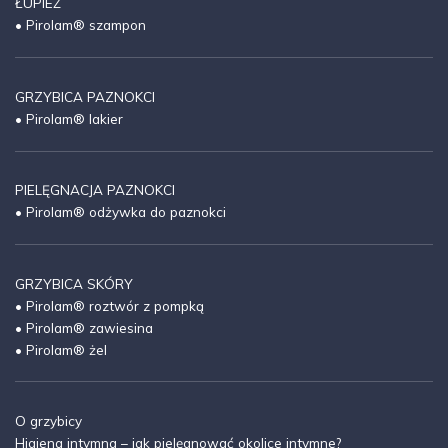
ŁUPIEŻ
• Pirolam® szampon
GRZYBICA PAZNOKCI
• Pirolam® lakier
PIELĘGNACJA PAZNOKCI
• Pirolam® odżywka do paznokci
GRZYBICA SKÓRY
• Pirolam® roztwór z pompką
• Pirolam® zawiesina
• Pirolam® żel
O grzybicy
Higiena intymna – jak pielęgnować okolice intymne?