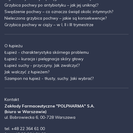
Grzybica pochwy po antybiotyku – jak jej uniknąć?
Swędzenie pochwy – co oznacza świąd okolic intymnych?
Nieleczona grzybica pochwy – jakie są konsekwencje?
Grzybica pochwy w ciąży – w I, II i III trymestrze
O łupieżu
Łupież - charakterystyka skórnego problemu
Łupież – kuracja i pielęgnacja skóry głowy
Łupież suchy - przyczyny. Jak zwalczyć?
Jak walczyć z łupieżem?
Szampon na łupież - tłusty, suchy. Jaki wybrać?
Kontakt
Zakłady Farmaceutyczne "POLPHARMA" S.A.
(biuro w Warszawie)
ul. Bobrowiecka 6, 00-728 Warszawa
tel. +48 22 364 61 00