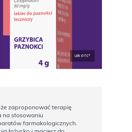
LEK OTC*
że zaproponować terapię
a na stosowaniu
eparatów farmakologicznych.
ują łożysko i macierz do