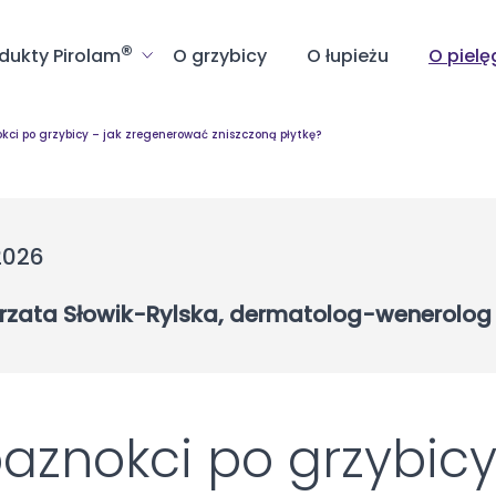
®
dukty Pirolam
O grzybicy
O łupieżu
O pielę
i po grzybicy – jak zregenerować zniszczoną płytkę?
2026
orzata Słowik-Rylska, dermatolog-wenerolog
znokci po grzybicy 