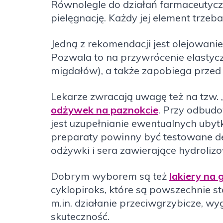
Równolegle do działań farmaceutyc
pielęgnację. Każdy jej element trzeb
Jedną z rekomendacji jest olejowani
Pozwala to na przywrócenie elastycz
migdałów), a także zapobiega przed
Lekarze zwracają uwagę też na tzw.
odżywek na paznokcie
. Przy odbudo
jest uzupełnianie ewentualnych uby
preparaty powinny być testowane der
odżywki i sera zawierające hydroliz
Dobrym wyborem są też
lakiery na 
cyklopiroks, które są powszechnie s
m.in. działanie przeciwgrzybicze, w
skuteczność.