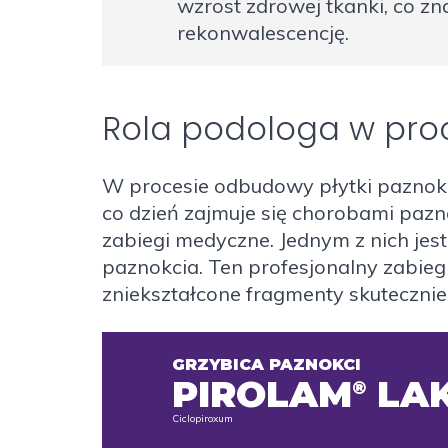
wzrost zdrowej tkanki, co zn
rekonwalescencję.
Rola podologa w pro
W procesie odbudowy płytki paznokc
co dzień zajmuje się chorobami paz
zabiegi medyczne. Jednym z nich jes
paznokcia. Ten profesjonalny zabie
zniekształcone fragmenty skutecznie
GRZYBICA PAZNOKCI
PIROLAM
LAK
®
Ciclopiroxum