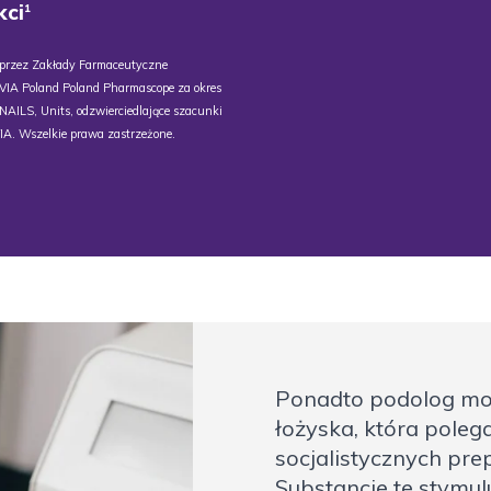
kci
1
 przez Zakłady Farmaceutyczne
QVIA Poland Poland Pharmascope za okres
LS, Units, odzwierciedlające szacunki
IA. Wszelkie prawa zastrzeżone.
Ponadto podolog mo
łożyska, która poleg
socjalistycznych pr
Substancje te stymul