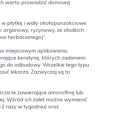
ych warto prowadzić domową
w w płytkę i wały okołopanzokciowe.
e: arganowy, rycynowy, ze słodkich
ewa herbacianego)
.
3
 na miejscowym aplikowaniu
rające keratynę, których zadaniem
 go do odbudowy. Wszelkie tego typu
sić lekarza. Zazwyczaj są to
zcza te zawierające amorolfinę lub
wej. Wśród ich zalet można wymienić
–2 razy w tygodniu) oraz