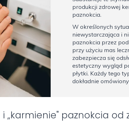
produkcji zdrowej ke
paznokcia.
W określonych sytuac
niewystarczająca i n
paznokcia przez pod
przy użyciu mas lecz
zabezpiecza się odsł
estetyczny wygląd p
płytki. Każdy tego t
dokładnie omówiony
 „karmienie" paznokcia od 