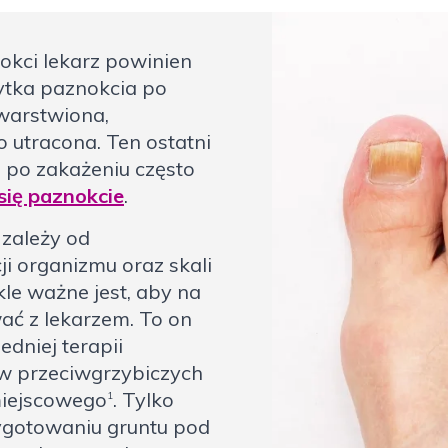
okci lekarz powinien
łytka paznokcia po
zwarstwiona,
 utracona. Ten ostatni
o po zakażeniu często
się paznokcie
.
zależy od
i organizmu oraz skali
kle ważne jest, aby na
ć z lekarzem. To on
dniej terapii
ów przeciwgrzybiczych
miejscowego
. Tylko
1
ygotowaniu gruntu pod