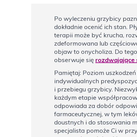
Po wyleczeniu grzybicy pazn
dokładnie ocenić ich stan. P
terapii może być krucha, ro
zdeformowana lub częściowo
objaw to onycholiza. Do teg
obserwuje się
rozdwajające 
Pamiętaj: Poziom uszkodzeń 
indywidualnych predyspozycj
i przebiegu grzybicy. Niezwy
każdym etapie współpracowa
odpowiada za dobór odpowie
farmaceutycznej, w tym lek
doustnych i do stosowania 
specjalista pomoże Ci w prz