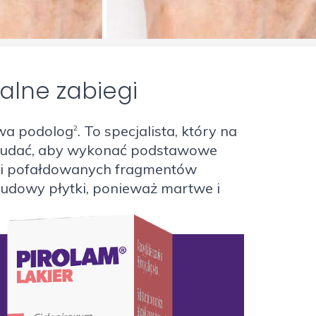
alne zabiegi
ywa podolog
. To specjalista, który na
2
ego udać, aby wykonać podstawowe
ch i pofałdowanych fragmentów
budowy płytki, ponieważ martwe i