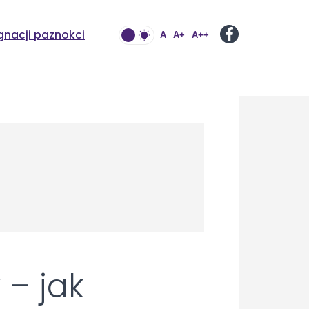
gnacji paznokci
A
A+
A++
– jak