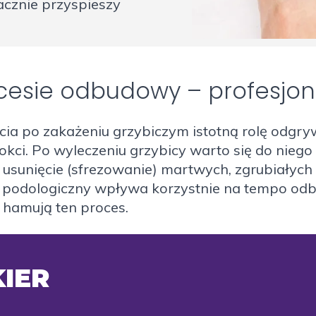
acznie przyspieszy
cesie odbudowy – profesjon
ia po zakażeniu grzybiczym istotną rolę odgr
nokci. Po wyleczeniu grzybicy warto się do ni
t usunięcie (sfrezowanie) martwych, zgrubiały
g podologiczny wpływa korzystnie na tempo od
 hamują ten proces.
IER