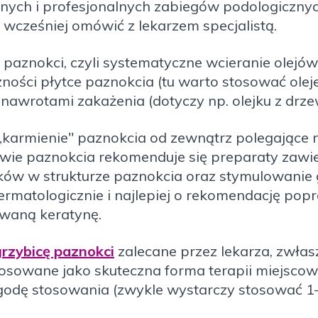
znych i profesjonalnych zabiegów podologiczn
a wcześniej omówić z lekarzem specjalistą.
e paznokci, czyli systematyczne wcieranie olejó
ności płytce paznokcia (tu warto stosować olej
 nawrotami zakażenia (dotyczy np. olejku z drz
 „karmienie" paznokcia od zewnątrz polegające
wie paznokcia rekomenduje się preparaty zawie
tków w strukturze paznokcia oraz stymulowanie
matologicznie i najlepiej o rekomendację popro
owaną keratynę.
grzybicę paznokci
zalecane przez lekarza, zwłas
tosowane jako skuteczna forma terapii miejsco
ygodę stosowania (zwykle wystarczy stosować 1