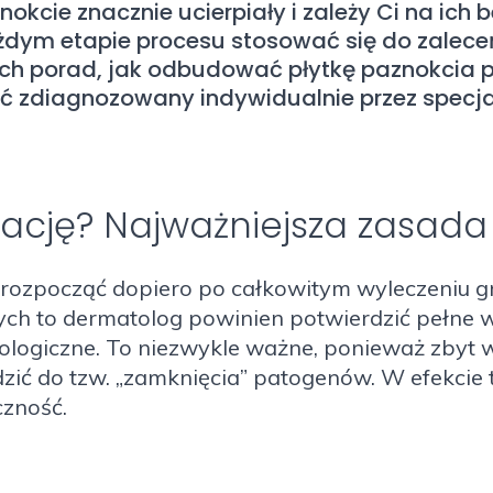
okcie znacznie ucierpiały i zależy Ci na ich
żdym etapie procesu stosować się do zalece
ch porad, jak odbudować płytkę paznokcia p
ć zdiagnozowany indywidualnie przez specjal
ację? Najważniejsza zasada
zpocząć dopiero po całkowitym wyleczeniu grz
h to dermatolog powinien potwierdzić pełne w
ologiczne. To niezwykle ważne, ponieważ zbyt
ć do tzw. „zamknięcia” patogenów. W efekcie t
czność.