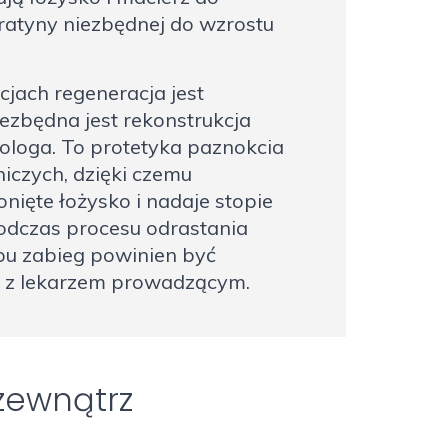
ratyny niezbędnej do wzrostu
jach regeneracja jest
iezbędna jest rekonstrukcja
ologa. To protetyka paznokcia
niczych, dzięki czemu
onięte łożysko i nadaje stopie
odczas procesu odrastania
ypu zabieg powinien być
 z lekarzem prowadzącym.
zewnątrz