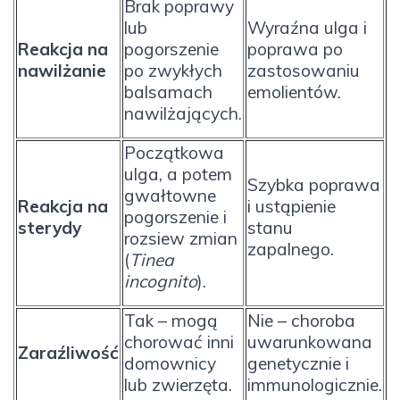
Brak poprawy
lub
Wyraźna ulga i
Reakcja na
pogorszenie
poprawa po
nawilżanie
po zwykłych
zastosowaniu
balsamach
emolientów.
nawilżających.
Początkowa
ulga, a potem
Szybka poprawa
gwałtowne
Reakcja na
i ustąpienie
pogorszenie i
sterydy
stanu
rozsiew zmian
zapalnego.
(
Tinea
incognito
).
Tak – mogą
Nie – choroba
chorować inni
uwarunkowana
Zaraźliwość
domownicy
genetycznie i
lub zwierzęta.
immunologicznie.