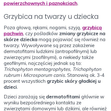
powierzchownych i paznokciach
.
Grzybica na twarzy u dziecka
Poza głową, rękami, nogami, szyją,
grzybicą
pachwin
, czy pośladków
zmiany grzybicze na
skórze dziecka
mogą pojawiać się również na
twarzy. Wywoływane są przez zakażenie
dermatofitami ludzkimi (antropofilnymi) lub
zwierzęcymi (zoofilnymi), a niekiedy także
geofilnymi, najczęściej jednak są to:
Trichophyton mentagrophytes
,
Trichophyton
rubrum
i
Microsporum canis.
Stanowią ok. 3-4
procent wszystkich
grzybic skóry gładkiej u
dzieci
.
Dzieci zarażają się
dermatofitami
głównie w
wyniku bezpośredniego kontaktu ze
zwierzętami domowymi lub dzikimi, ale również