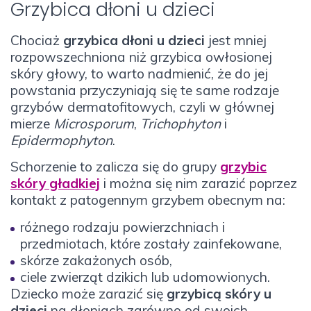
Grzybica dłoni u dzieci
Chociaż
grzybica dłoni u dzieci
jest mniej
rozpowszechniona niż grzybica owłosionej
skóry głowy, to warto nadmienić, że do jej
powstania przyczyniają się te same rodzaje
grzybów dermatofitowych, czyli w głównej
mierze
Microsporum
,
Trichophyton
i
Epidermophyton
.
Schorzenie to zalicza się do grupy
grzybic
skóry gładkiej
i można się nim zarazić poprzez
kontakt z patogennym grzybem obecnym na:
różnego rodzaju powierzchniach i
przedmiotach, które zostały zainfekowane,
skórze zakażonych osób,
ciele zwierząt dzikich lub udomowionych.
Dziecko może zarazić się
grzybicą skóry u
dzieci
na dłoniach zarówno od swoich