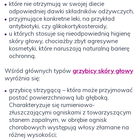
które nie otrzymują w swojej diecie
odpowiedniej dawki składników odżywczych,
przyjmujące konkretne leki, na przykład
antybiotyki, czy glikokortykosteroidy,
u których stosuje się nieodpowiednią higienę
skóry głowy, chociażby zbyt agresywne
kosmetyki, które naruszają naturalną barierę
ochronną.
Wśród głównych typów
grzybicy skóry głowy
wyróżnia się:
grzybicę strzygącą – która może przyjmować
postać powierzchniową lub głęboką.
Charakteryzuje się rumieniowo-
złuszczającymi ogniskami z towarzyszącym
stanem zapalnym, w obrębie ognisk
chorobowych występują włosy złamane na
różnej wysokości;