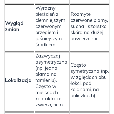
Wyraźny
pierścień z
Rozmyte,
ciemniejszym,
czerwone plamy,
Wygląd
czerwonym
sucha i szorstka
zmian
brzegiem i
skóra na dużej
jaśniejszym
powierzchni.
środkiem.
Zazwyczaj
asymetryczna
Często
(np. jedna
symetryczna (np.
plama na
w zgięciach obu
Lokalizacja
ramieniu).
łokci, pod
Często w
kolanami, na
miejscach
policzkach).
kontaktu ze
zwierzęciem.