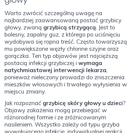
Warto zwrócić szczególną uwagę na
najbardziej zaawansowaną postać grzybicy
głowy, zwaną
grzybicą strzygącą
. Jest to
bolesny, zapalny guz, z którego po uciśnięciu
wydobywa się ropna treść. Często towarzyszą
mu powiększone węzły chłonne szyjne oraz
gorączka. Ten typ objawów jest najcięższą
postacią infekcji grzybiczej i
wymaga
natychmiastowej interwencji lekarza
,
ponieważ nieleczony prowadzi do zniszczenia
mieszków włosowych i trwałego wyłysienia w
miejscu zmiany.
Jak rozpoznać
grzybicę skóry głowy u dzieci
?
Objawy zakażenia mogą przebiegać w
różnorodnej formie i ze zróżnicowanym
nasileniem. Wszystko zależy od typu grzyba
wywołującego infekcję, indywidualnej reakcji